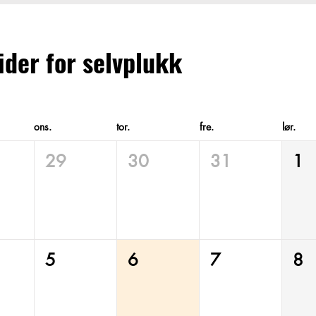
der for selvplukk
ons.
tor.
fre.
lør.
29
30
31
1
5
6
7
8