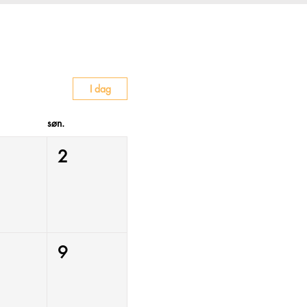
I dag
søn.
2
9