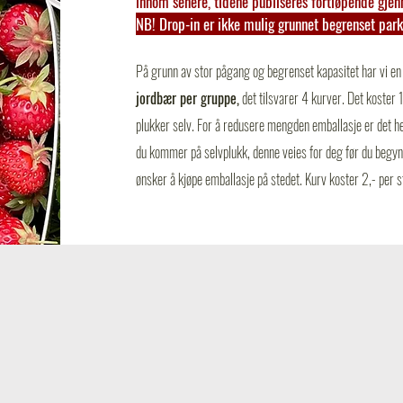
innom senere, tidene publiseres fortløpende gje
NB! Drop-in er ikke mulig grunnet begrenset par
På grunn av stor pågang og begrenset kapasitet har vi e
jordbær per gruppe,
det tilsvarer 4 kurver. Det koster 
plukker selv.
For å redusere mengden emballasje er det he
du kommer på selvplukk, denne veies for deg før du begyn
ønsker å kjøpe emballasje på stedet. Kurv koster 2,- per s