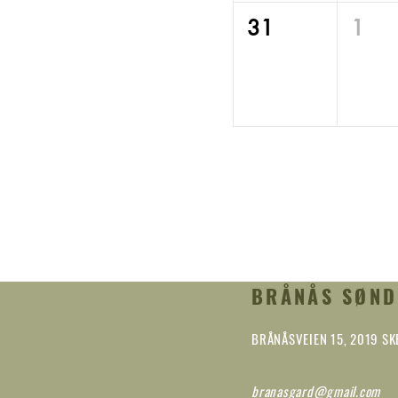
31
1
BRÅNÅS SØND
BRÅNÅSVEIEN 15, 2019 S
branasgard@gmail.com