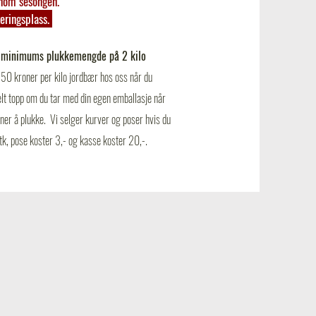
nnom sesongen.
keringsplass.
n
minimums plukkemengde på 2 kilo
150 kroner per kilo jordbær hos oss når du
lt topp om du tar med din egen emballasje når
ner å plukke. Vi selger kurver og poser hvis du
tk, pose koster 3,- og kasse koster 20,-.