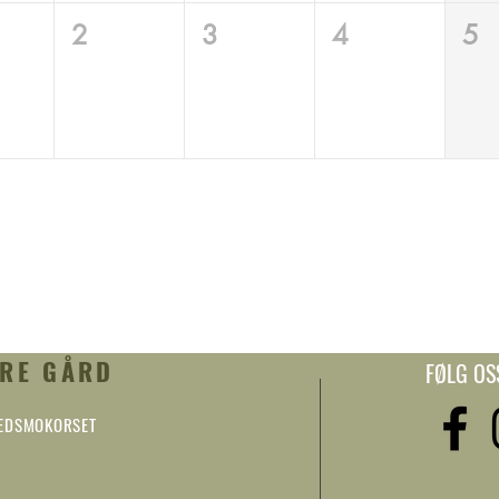
2
3
4
5
RE GÅRD
FØLG OS
KEDSMOKORSET