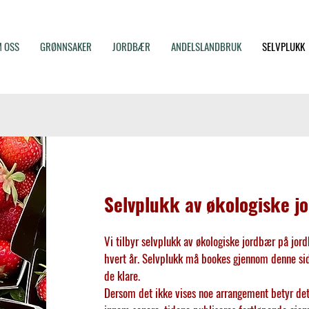
 OSS
GRØNNSAKER
JORDBÆR
ANDELSLANDBRUK
SELVPLUKK
Selvplukk av økologiske j
​Vi tilbyr selvplukk av økologiske jordbær på jord
hvert år. Selvplukk må bookes gjennom denne sid
de klare.
Dersom det ikke vises noe arrangement betyr det 