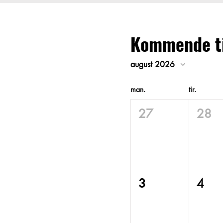
Kommende ti
august 2026
man.
tir.
27
28
3
4